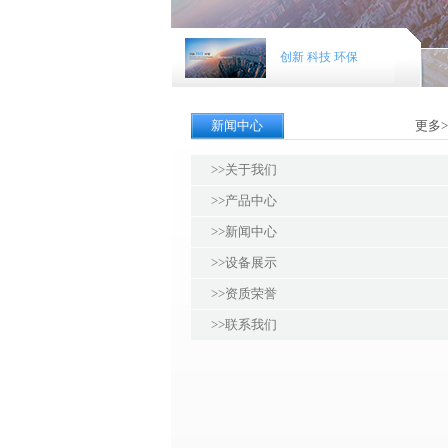
创新 科技 环保
新闻中心
更多>
>>
关于我们
>>
产品中心
>>
新闻中心
>>
设备展示
>>
资质荣誉
>>
联系我们